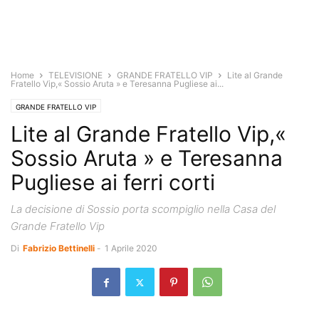
Home
TELEVISIONE
GRANDE FRATELLO VIP
Lite al Grande
Fratello Vip,« Sossio Aruta » e Teresanna Pugliese ai...
GRANDE FRATELLO VIP
Lite al Grande Fratello Vip,«
Sossio Aruta » e Teresanna
Pugliese ai ferri corti
La decisione di Sossio porta scompiglio nella Casa del
Grande Fratello Vip
Di
Fabrizio Bettinelli
-
1 Aprile 2020