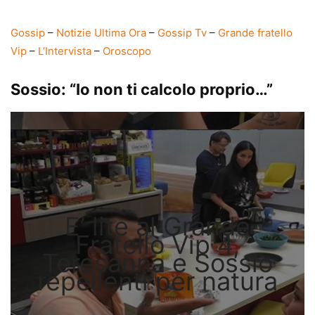
Gossip
–
Notizie Ultima Ora
–
Gossip Tv
–
Grande fratello
Vip
–
L’Intervista
–
Oroscopo
Sossio: “Io non ti calcolo proprio…”
E’ lite al Grande
Fratello Vip 4,
Teresanna e Sossio
repellenti per natura