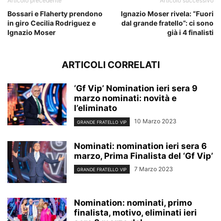
Articolo precedente
Articolo successivo
Bossari e Flaherty prendono
Ignazio Moser rivela: “Fuori
in giro Cecilia Rodriguez e
dal grande fratello”: ci sono
Ignazio Moser
già i 4 finalisti
ARTICOLI CORRELATI
‘Gf Vip’ Nomination ieri sera 9
marzo nominati: novità e
l’eliminato
10 Marzo 2023
GRANDE FRATELLO VIP
Nominati: nomination ieri sera 6
marzo, Prima Finalista del ‘Gf Vip’
7 Marzo 2023
GRANDE FRATELLO VIP
Nomination: nominati, primo
finalista, motivo, eliminati ieri