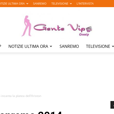
TIZIE ULTIMA ORA
SANREMO
TELEVISIONE
L’INTERVISTA
P
NOTIZIE ULTIMA ORA
SANREMO
TELEVISIONE
Gente
Vip
incanta la platea dell’Ariston