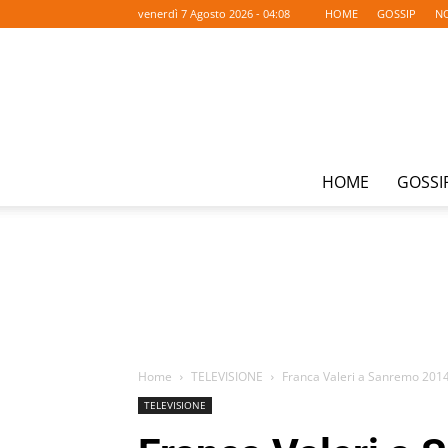
venerdì 7 Agosto 2026 - 04:08
HOME
GOSSIP
NO
HOME
GOSSI
Home
TELEVISIONE
Franca Valeri a Sanremo 2014 
TELEVISIONE