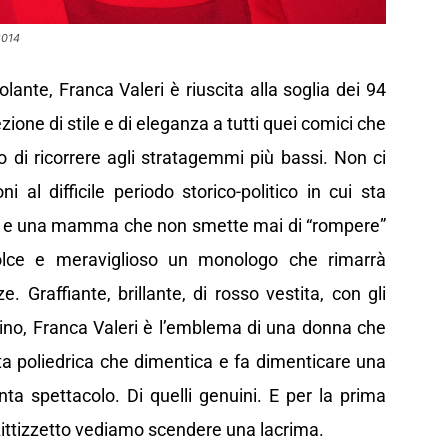
2014
ante, Franca Valeri è riuscita alla soglia dei 94
zione di stile e di eleganza a tutti quei comici che
o di ricorrere agli stratagemmi più bassi. Non ci
 al difficile periodo storico-politico in cui sta
ono e una mamma che non smette mai di “rompere”
 dolce e meraviglioso un monologo che rimarrà
. Graffiante, brillante, di rosso vestita, con gli
zino, Franca Valeri è l’emblema di una donna che
sta poliedrica che dimentica e fa dimenticare una
nta spettacolo. Di quelli genuini. E per la prima
 Littizzetto vediamo scendere una lacrima.