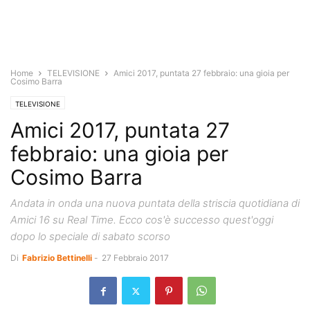
Home
TELEVISIONE
Amici 2017, puntata 27 febbraio: una gioia per
Cosimo Barra
TELEVISIONE
Amici 2017, puntata 27
febbraio: una gioia per
Cosimo Barra
Andata in onda una nuova puntata della striscia quotidiana di
Amici 16 su Real Time. Ecco cos'è successo quest'oggi
dopo lo speciale di sabato scorso
Di
Fabrizio Bettinelli
-
27 Febbraio 2017