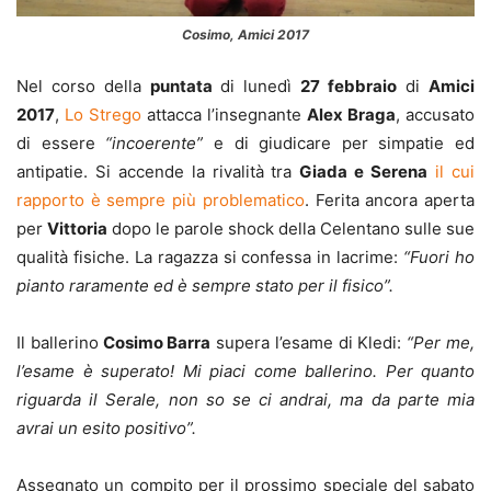
Cosimo, Amici 2017
Nel corso della
puntata
di lunedì
27 febbraio
di
Amici
2017
,
Lo Strego
attacca l’insegnante
Alex Braga
, accusato
di essere
“incoerente”
e di giudicare per simpatie ed
antipatie. Si accende la rivalità tra
Giada e Serena
il cui
rapporto è sempre più problematico
. Ferita ancora aperta
per
Vittoria
dopo le parole shock della Celentano sulle sue
qualità fisiche. La ragazza si confessa in lacrime:
“Fuori ho
pianto raramente ed è sempre stato per il fisico”.
Il ballerino
Cosimo
Barra
supera l’esame di Kledi:
“Per me,
l’esame è superato! Mi piaci come ballerino. Per quanto
riguarda il Serale, non so se ci andrai, ma da parte mia
avrai un esito positivo”.
Assegnato un compito per il prossimo speciale del sabato