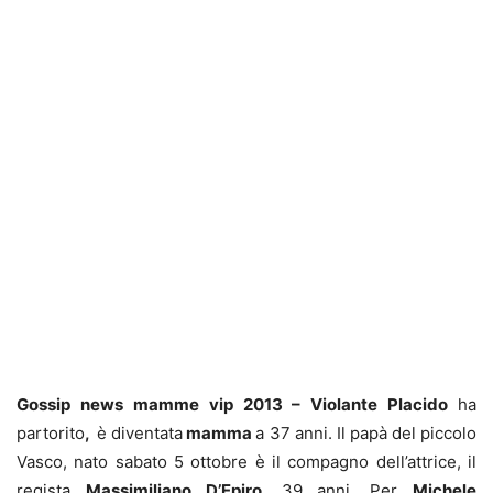
Gossip news mamme vip 2013 – Violante Placido
ha
partorito
,
è diventata
mamma
a 37 anni. Il papà del piccolo
Vasco, nato sabato 5 ottobre è il compagno dell’attrice, il
regista
Massimiliano D’Epiro
, 39 anni. Per
Michele