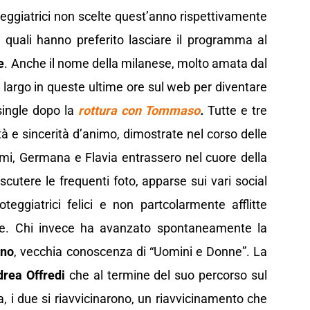
eggiatrici non scelte quest’anno rispettivamente
 quali hanno preferito lasciare il programma al
e
. Anche il nome della milanese, molto amata dal
o largo in queste ultime ore sul web per diventare
single dopo la
rottura con Tommaso
.
Tutte e tre
 e sincerità d’animo, dimostrate nel corso delle
emi, Germana e Flavia entrassero nel cuore della
cutere le frequenti foto, apparse sui vari social
eggiatrici felici e non partcolarmente afflitte
re. Chi invece ha avanzato spontaneamente la
ino
, vecchia conoscenza di “Uomini e Donne”. La
rea Offredi
che al termine del suo percorso sul
, i due si riavvicinarono, un riavvicinamento che