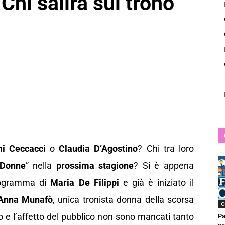
Chi salirà sul trono
News
i Ceccacci
o
Claudia D’Agostino
? Chi tra loro
 Donne
” nella
prossima stagione
? Si è appena
programma di
Maria De Filippi
e già è iniziato il
Anna Munafò
, unica tronista donna della scorsa
O
 e l’affetto del pubblico non sono mancati tanto
Pa