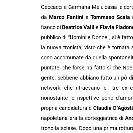
Ceccacci e Germana Meli, ossia le cort
da
Marco Fantini
e
Tommaso Scala
i
fianco di
Beatrice Valli
e
Flavia Fiadon
pubblico di “Uomini e Donne”, si è fatt
la nuova tronista, visto che è tornata 
sono accomunate da quella spontaneità
puntate, che forse ha fatto si che No
gente, sebbene abbiano fatto un pò dis
network, che ritraevano le tre ex cot
nonostante le rispettive pene d’amo
propria candidatura è
Claudia D’Agost
napoletana era la corteggiatrice di
And
trono la sclese. Dopo una prima rottura