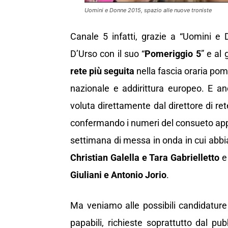
Uomini e Donne 2015, spazio alle nuove troniste
Canale 5 infatti, grazie a “Uomini e 
D’Urso con il suo “
Pomeriggio 5
” e al
rete più seguita
nella fascia oraria pome
nazionale e addirittura europeo. E anc
voluta direttamente dal direttore di re
confermando i numeri del consueto app
settimana di messa in onda in cui abbia
Christian Galella e Tara Gabrielletto
e 
Giuliani e Antonio Jorio
.
Ma veniamo alle possibili candidature 
papabili, richieste soprattutto dal 