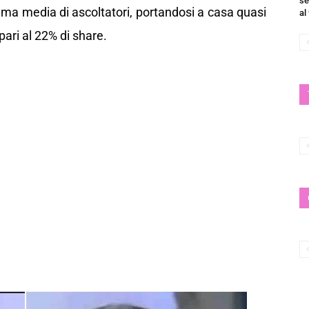
se
tima media di ascoltatori, portandosi a casa quasi
al
ari al 22% di share.