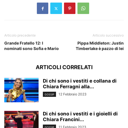
Articolo precedente
Articolo successivo
Grande Fratello 12: I
Pippa Middleton: Justin
nominati sono Sofia e Mario
Timberlake è pazzo di lei
ARTICOLI CORRELATI
Di chi sono i vestiti e collana di
Chiara Ferragni alla...
12 Febbraio 2023
GOSSIP
Di chi sono i vestiti e i gioielli di
Chiara Francini...
11 Febbraio 2023
GOSSIP