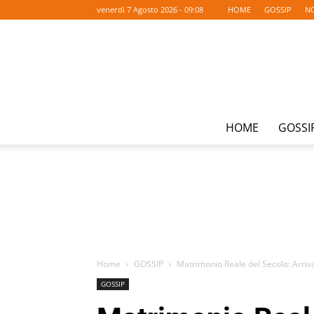
venerdì 7 Agosto 2026 - 09:08
HOME
GOSSIP
NO
HOME
GOSSI
Home
GOSSIP
Matrimonio Reale del Secolo: Arrivan
GOSSIP