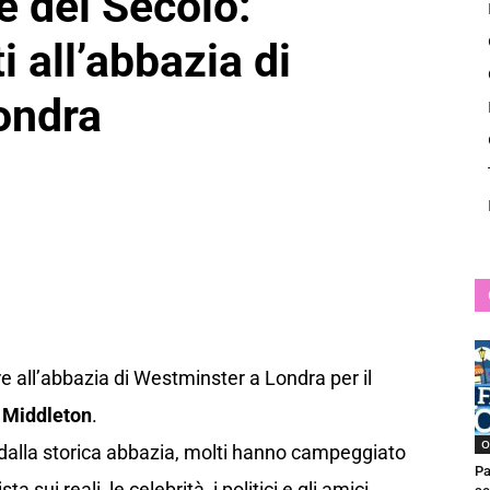
 del Secolo:
News
i all’abbazia di
ondra
e all’abbazia di Westminster a Londra per il
 Middleton
.
O
i dalla storica abbazia, molti hanno campeggiato
Pa
a sui reali, le celebrità, i politici e gli amici