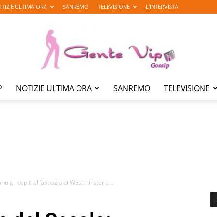
TIZIE ULTIMA ORA
SANREMO
TELEVISIONE
L’INTERVISTA
P
NOTIZIE ULTIMA ORA
SANREMO
TELEVISIONE
Gente
Vip
o gli ospiti all’abbazia di Westminster a...