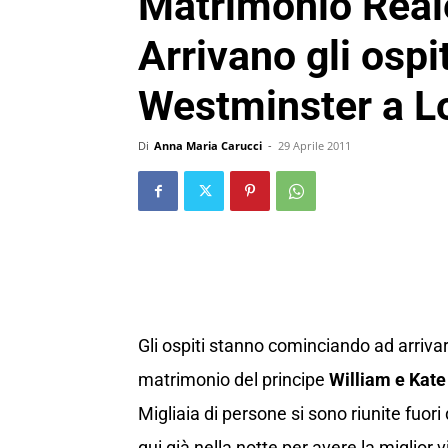
Matrimonio Reale
Arrivano gli ospit
Westminster a L
Di
Anna Maria Carucci
-
29 Aprile 2011
Gli ospiti stanno cominciando ad arrivar
matrimonio del principe
William e Kate
Migliaia di persone si sono riunite fuor
qui già nella notte per avere la miglior vist