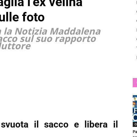
lia l’ex velina
News
ulle foto
ia la Notizia Maddalena
sacco sul suo rapporto
duttore
svuota il sacco e libera il
O
Pa