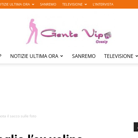
TIZIE ULTIMA ORA
SANREMO
TELEVISIONE
L’INTERVISTA
P
NOTIZIE ULTIMA ORA
SANREMO
TELEVISIONE
Gente
Vip
ta il sacco sulle foto