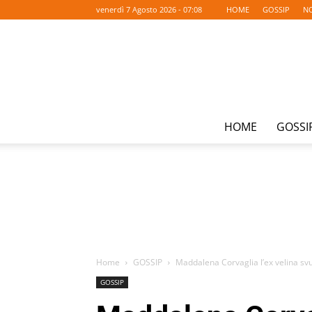
venerdì 7 Agosto 2026 - 07:08
HOME
GOSSIP
NO
HOME
GOSSI
Home
GOSSIP
Maddalena Corvaglia l’ex velina svuo
GOSSIP