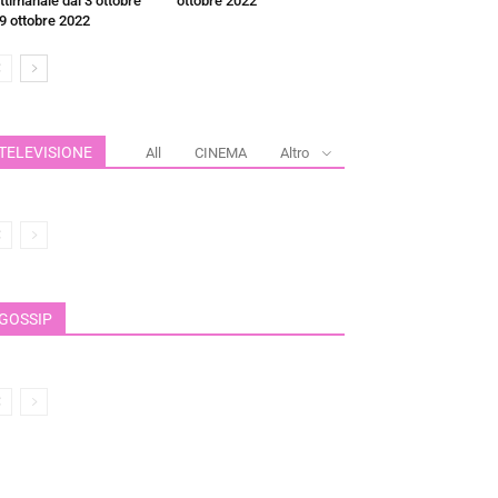
ttimanale dal 3 ottobre
ottobre 2022
 9 ottobre 2022
TELEVISIONE
All
CINEMA
Altro
GOSSIP