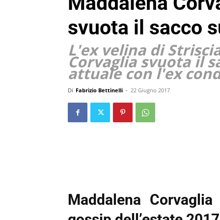
Maddalena Corvag
svuota il sacco s
L'ex velina di Strisc
Corvaglia svuota il 
attuale con l'ex con
Di
Fabrizio Bettinelli
-
22 Giugno 2017
Maddalena Corvaglia 
gossip dell’estate 2017