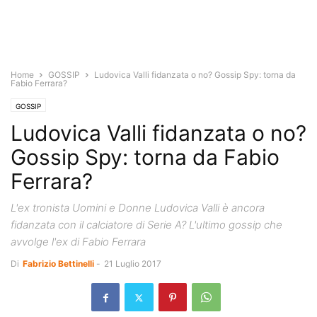
Home
GOSSIP
Ludovica Valli fidanzata o no? Gossip Spy: torna da
Fabio Ferrara?
GOSSIP
Ludovica Valli fidanzata o no?
Gossip Spy: torna da Fabio
Ferrara?
L'ex tronista Uomini e Donne Ludovica Valli è ancora
fidanzata con il calciatore di Serie A? L'ultimo gossip che
avvolge l'ex di Fabio Ferrara
Di
Fabrizio Bettinelli
-
21 Luglio 2017