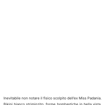
Inevitabile non notare il fisico scolpito dell’ex Miss Padania.
Bikini bianco striminzito, forme bombastiche in bella vista,