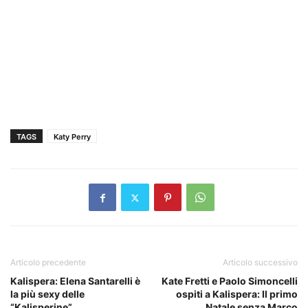
TAGS
Katy Perry
Articolo precedente
Articolo successivo
Kalispera: Elena Santarelli è
Kate Fretti e Paolo Simoncelli
la più sexy delle
ospiti a Kalispera: Il primo
“Kalisperine”
Natale senza Marco