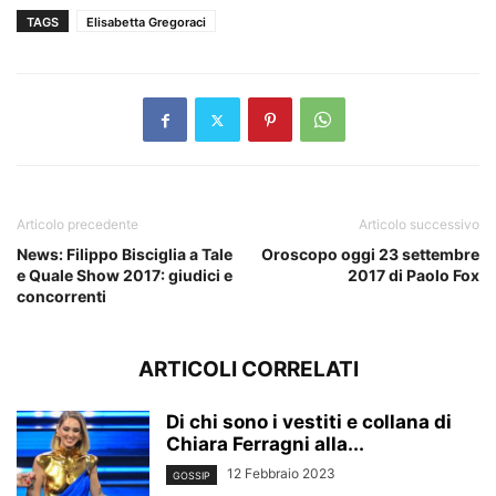
TAGS
Elisabetta Gregoraci
Articolo precedente
Articolo successivo
News: Filippo Bisciglia a Tale
Oroscopo oggi 23 settembre
e Quale Show 2017: giudici e
2017 di Paolo Fox
concorrenti
ARTICOLI CORRELATI
Di chi sono i vestiti e collana di
Chiara Ferragni alla...
12 Febbraio 2023
GOSSIP