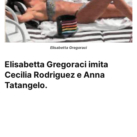
Elisabetta Gregoraci
Elisabetta Gregoraci imita
Cecilia Rodriguez e Anna
Tatangelo.