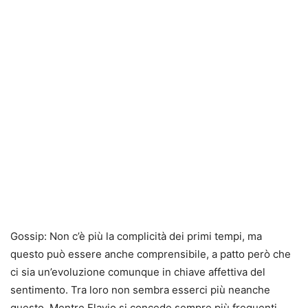
Gossip: Non c’è più la complicità dei primi tempi, ma
questo può essere anche comprensibile, a patto però che
ci sia un’evoluzione comunque in chiave affettiva del
sentimento. Tra loro non sembra esserci più neanche
questo. Mentre Flavio si concede sempre più frequenti