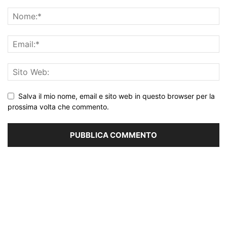
Salva il mio nome, email e sito web in questo browser per la
prossima volta che commento.