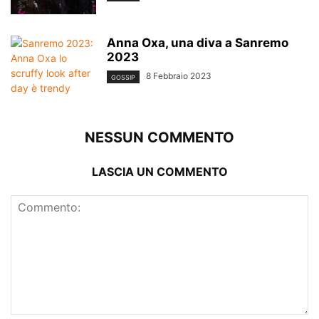
Anna Oxa, una diva a Sanremo
2023
8 Febbraio 2023
GOSSIP
NESSUN COMMENTO
LASCIA UN COMMENTO