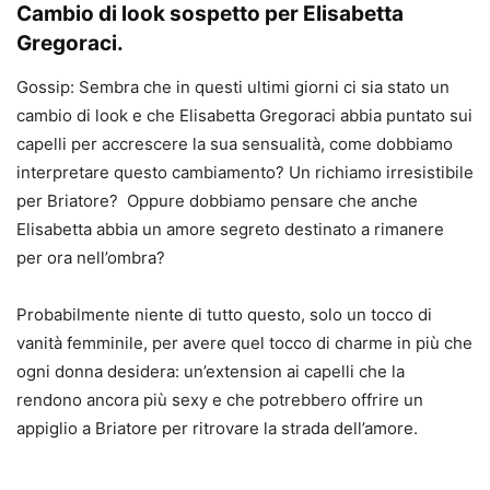
Cambio di look sospetto per Elisabetta
Gregoraci.
Gossip: Sembra che in questi ultimi giorni ci sia stato un
cambio di look e che Elisabetta Gregoraci abbia puntato sui
capelli per accrescere la sua sensualità, come dobbiamo
interpretare questo cambiamento? Un richiamo irresistibile
per Briatore? Oppure dobbiamo pensare che anche
Elisabetta abbia un amore segreto destinato a rimanere
per ora nell’ombra?
Probabilmente niente di tutto questo, solo un tocco di
vanità femminile, per avere quel tocco di charme in più che
ogni donna desidera: un’extension ai capelli che la
rendono ancora più sexy e che potrebbero offrire un
appiglio a Briatore per ritrovare la strada dell’amore.