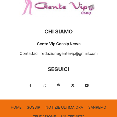
CHI SIAMO
Gente Vip Gossip News
Contattaci:
redazionegentevip@gmail.com
SEGUICI
HOME
GOSSIP
NOTIZIE ULTIMA ORA
SANREMO
TELEVISIONE
L’INTERVISTA