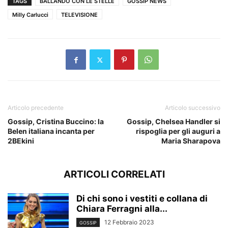
TAGS
BALLANDO CON LE STELLE
GOSSIP NEWS
Milly Carlucci
TELEVISIONE
Articolo precedente
Articolo successivo
Gossip, Cristina Buccino: la
Gossip, Chelsea Handler si
Belen italiana incanta per
rispoglia per gli auguri a
2BEkini
Maria Sharapova
ARTICOLI CORRELATI
Di chi sono i vestiti e collana di
Chiara Ferragni alla...
12 Febbraio 2023
GOSSIP