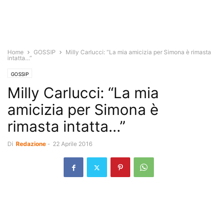
Home
GOSSIP
Milly Carlucci: “La mia amicizia per Simona è rimasta
intatta…”
GOSSIP
Milly Carlucci: “La mia
amicizia per Simona è
rimasta intatta…”
Di
Redazione
-
22 Aprile 2016