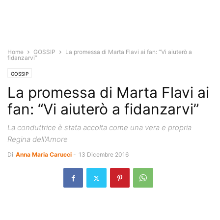
Home
GOSSIP
La promessa di Marta Flavi ai fan: “Vi aiuterò a
fidanzarvi”
GOSSIP
La promessa di Marta Flavi ai
fan: “Vi aiuterò a fidanzarvi”
La conduttrice è stata accolta come una vera e propria
Regina dell'Amore
Di
Anna Maria Carucci
-
13 Dicembre 2016