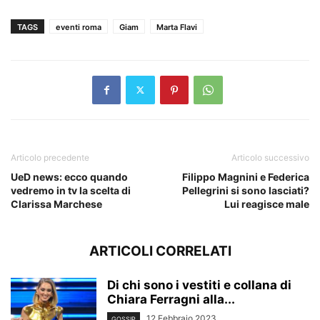
TAGS
eventi roma
Giam
Marta Flavi
Articolo precedente
Articolo successivo
UeD news: ecco quando
Filippo Magnini e Federica
vedremo in tv la scelta di
Pellegrini si sono lasciati?
Clarissa Marchese
Lui reagisce male
ARTICOLI CORRELATI
Di chi sono i vestiti e collana di
Chiara Ferragni alla...
12 Febbraio 2023
GOSSIP