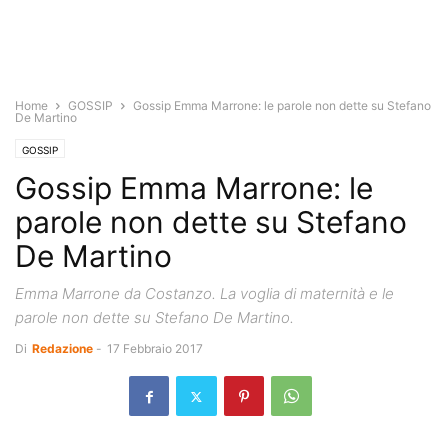
Home
GOSSIP
Gossip Emma Marrone: le parole non dette su Stefano
De Martino
GOSSIP
Gossip Emma Marrone: le
parole non dette su Stefano
De Martino
Emma Marrone da Costanzo. La voglia di maternità e le
parole non dette su Stefano De Martino.
Di
Redazione
-
17 Febbraio 2017