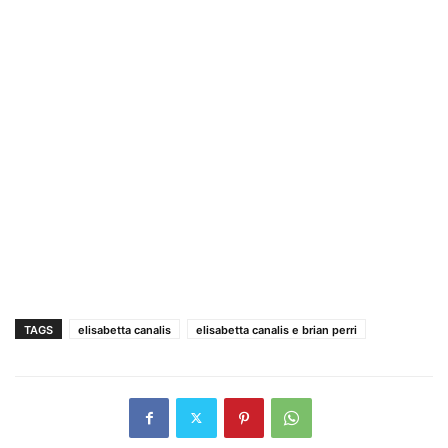
TAGS
elisabetta canalis
elisabetta canalis e brian perri