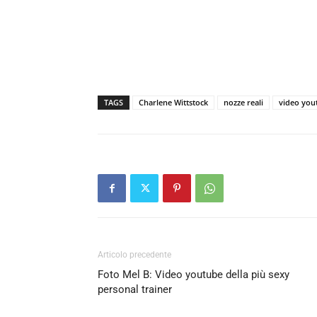
TAGS
Charlene Wittstock
nozze reali
video you
Articolo precedente
Foto Mel B: Video youtube della più sexy
personal trainer