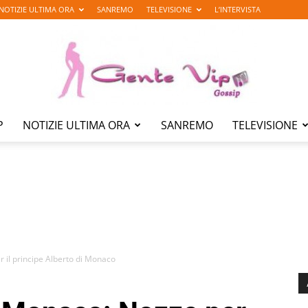
NOTIZIE ULTIMA ORA
SANREMO
TELEVISIONE
L’INTERVISTA
P
NOTIZIE ULTIMA ORA
SANREMO
TELEVISIONE
Gente
Vip
 il principe Alberto di Monaco