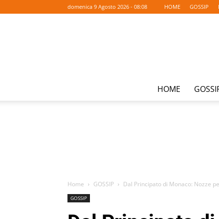
domenica 9 Agosto 2026 - 08:08
HOME
GOSSIP
HOME
GOSSI
Home
GOSSIP
Dal Principato di Monaco: Nozze per
GOSSIP