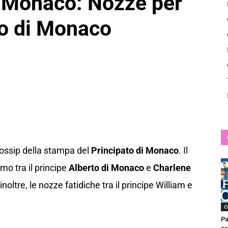
i Monaco: Nozze per
News
rto di Monaco
i gossip della stampa del
Principato di Monaco
. Il
mo tra il principe
Alberto di Monaco
e
Charlene
 inoltre, le nozze fatidiche tra il principe William e
O
Pa