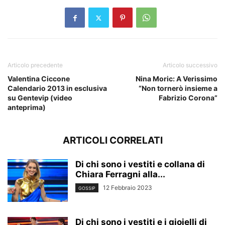
Articolo precedente
Articolo successivo
Valentina Ciccone
Nina Moric: A Verissimo
Calendario 2013 in esclusiva
“Non tornerò insieme a
su Gentevip (video
Fabrizio Corona”
anteprima)
ARTICOLI CORRELATI
Di chi sono i vestiti e collana di
Chiara Ferragni alla...
12 Febbraio 2023
GOSSIP
Di chi sono i vestiti e i gioielli di