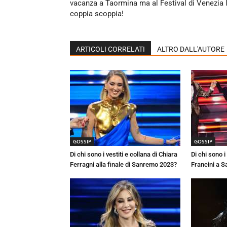
vacanza a Taormina ma al Festival di Venezia 
coppia scoppia!
ARTICOLI CORRELATI
ALTRO DALL'AUTORE
GOSSIP
GOSSIP
Di chi sono i vestiti e collana di Chiara
Di chi sono i 
Ferragni alla finale di Sanremo 2023?
Francini a 