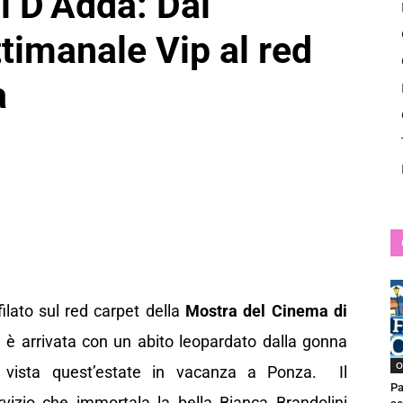
i D’Adda: Dai
News
ttimanale Vip al red
a
ilato sul red carpet della
Mostra del Cinema di
, è arrivata con un abito leopardato dalla gonna
O
 vista quest’estate in vacanza a Ponza. Il
Pa
vizio che immortala la bella Bianca Brandolini