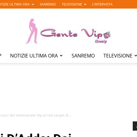
TIZIE ULTIMA ORA
SANREMO
TELEVISIONE
L’INTERVISTA
P
NOTIZIE ULTIMA ORA
SANREMO
TELEVISIONE
Gente
Vip
zzi del settimanale Vip al red carpet di...