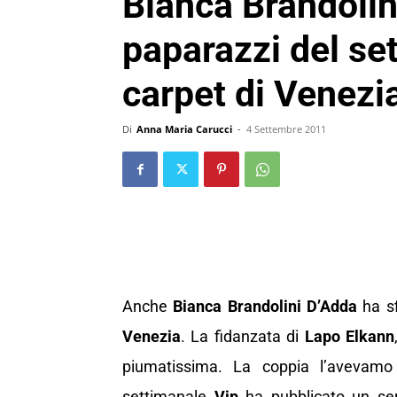
Bianca Brandolin
paparazzi del se
carpet di Venezi
Di
Anna Maria Carucci
-
4 Settembre 2011
Anche
Bianca Brandolini D’Adda
ha sf
Venezia
. La fidanzata di
Lapo Elkann
piumatissima. La coppia l’avevamo
settimanale
Vip
ha pubblicato un ser