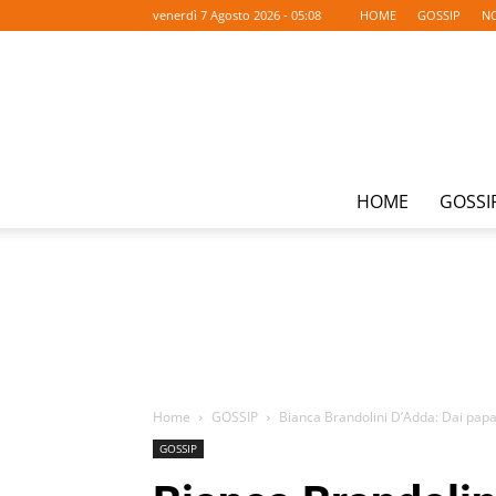
venerdì 7 Agosto 2026 - 05:08
HOME
GOSSIP
NO
HOME
GOSSI
Home
GOSSIP
Bianca Brandolini D’Adda: Dai papara
GOSSIP