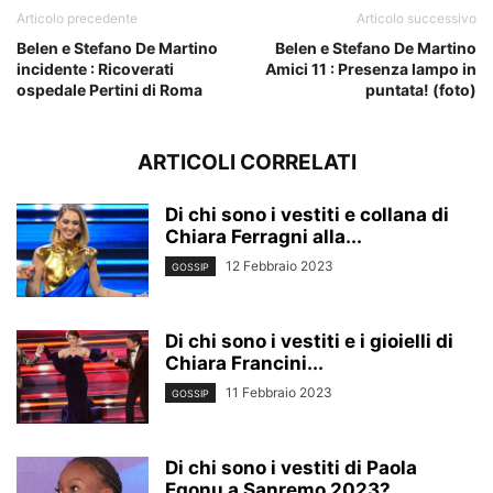
Articolo precedente
Articolo successivo
Belen e Stefano De Martino
Belen e Stefano De Martino
incidente : Ricoverati
Amici 11 : Presenza lampo in
ospedale Pertini di Roma
puntata! (foto)
ARTICOLI CORRELATI
Di chi sono i vestiti e collana di
Chiara Ferragni alla...
12 Febbraio 2023
GOSSIP
Di chi sono i vestiti e i gioielli di
Chiara Francini...
11 Febbraio 2023
GOSSIP
Di chi sono i vestiti di Paola
Egonu a Sanremo 2023?