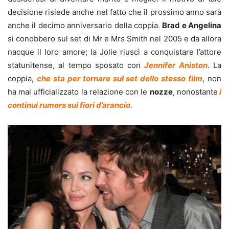
decisione risiede anche nel fatto che il prossimo anno sarà
anche il decimo anniversario della coppia.
Brad e Angelina
si conobbero sul set di Mr e Mrs Smith nel 2005 e da allora
nacque il loro amore; la Jolie riuscì a conquistare l’attore
statunitense, al tempo sposato con
Jennifer Aniston
. La
coppia,
che sta per tornare sul set dello stesso film
, non
ha mai ufficializzato la relazione con le
nozze
, nonostante
i
continui rumors sui fiori d’arancio.