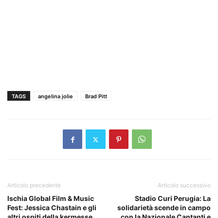
TAGS
angelina jolie
Brad Pitt
Articolo precedente
Articolo successivo
Ischia Global Film & Music
Stadio Curi Perugia: La
Fest: Jessica Chastain e gli
solidarietà scende in campo
altri ospiti della kermesse
con la Nazionale Cantanti e