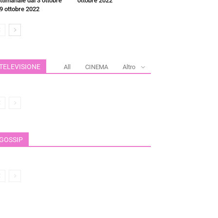
ttimanale dal 3 ottobre
ottobre 2022
 9 ottobre 2022
TELEVISIONE
All
CINEMA
Altro
GOSSIP