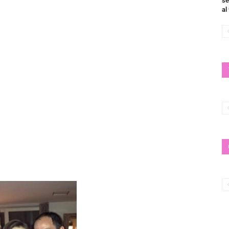
se
al