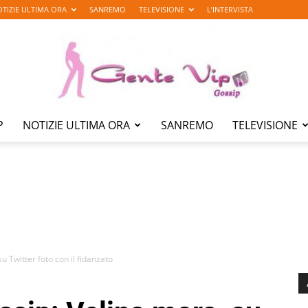
TIZIE ULTIMA ORA
SANREMO
TELEVISIONE
L’INTERVISTA
P
NOTIZIE ULTIMA ORA
SANREMO
TELEVISIONE
Gente
Vip
u Twitter foto con il fidanzato