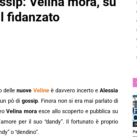
ssip: Velina mora, su
News
il fidanzato
o delle
nuove
Veline
è davvero incerto e
Alessia
 un pò di
gossip
. Finora non si era mai parlato di
neo
Velina mora
esce allo scoperto e pubblica su
more per il suo “dandy”. Il fortunato è proprio
O
endy” o “dendino”.
Pa