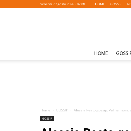
venerdì 7 Agosto 2026 - 02:08
HOME
GOSSIP
NO
HOME
GOSSI
Home
GOSSIP
Alessia Reato gossip: Velina mora, s
GOSSIP