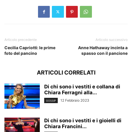
Articolo precedente
Articolo successivo
Cecilia Capriotti: le prime
Anne Hathaway incinta a
foto del pancino
spasso con il pancione
ARTICOLI CORRELATI
Di chi sono i vestiti e collana di
Chiara Ferragni alla...
12 Febbraio 2023
GOSSIP
Di chi sono i vestiti e i gioielli di
Chiara Francini...