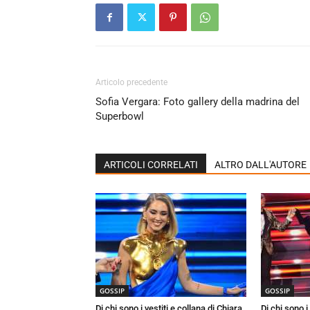
Articolo precedente
Sofia Vergara: Foto gallery della madrina del
Superbowl
ARTICOLI CORRELATI
ALTRO DALL'AUTORE
GOSSIP
GOSSIP
Di chi sono i vestiti e collana di Chiara
Di chi sono i 