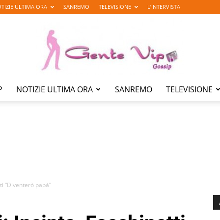
TIZIE ULTIMA ORA
SANREMO
TELEVISIONE
L’INTERVISTA
P
NOTIZIE ULTIMA ORA
SANREMO
TELEVISIONE
Gente
Vip
tti “Diventerò papà”