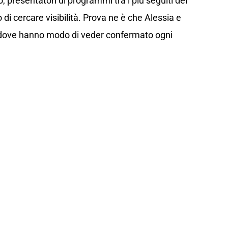
, presentatori di programmi tra i più seguiti del
 cercare visibilità. Prova ne è che Alessia e
dove hanno modo di veder confermato ogni