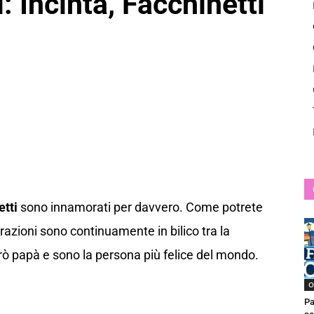
 Incinta, Facchinetti
News
tti
sono innamorati per davvero. Come potrete
arazioni sono continuamente in bilico tra la
rò papà e sono la persona più felice del mondo.
O
Pa