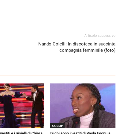
Articolo successivo
Nando Colelli: In discoteca in succinta
compagnia femminile (foto)
GOSSIP
vestiti e i gioielli di Chiara
Di chi sono i vestiti di Paola Egonu a