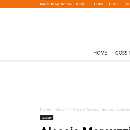
lunedì 10 Agosto 2026 - 05:08
HOME
GOSSIP
NO
HOME
GOSSI
Home
GOSSIP
Alessia Marcuzzi: Incinta, Facchine
GOSSIP