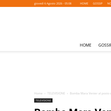
giovedì 6 Agosto 2026 - 05:08
HOME
GOSSIP
NO
HOME
GOSSI
Home
TELEVISIONE
Bomba Mara Venier al posto 
TELEVISIONE