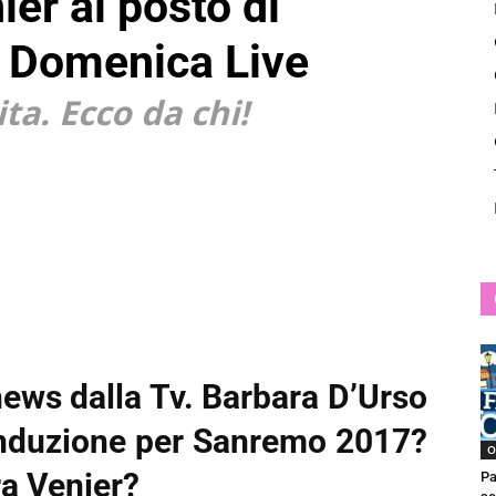
er al posto di
News
a Domenica Live
ta. Ecco da chi!
news dalla Tv. Barbara D’Urso
conduzione per Sanremo 2017?
O
ra Venier?
Pa