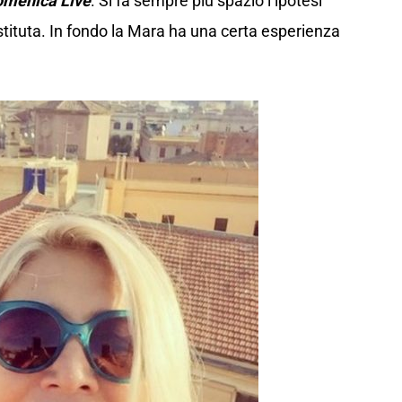
menica Live
. Si fa sempre più spazio l’ipotesi
stituta. In fondo la Mara ha una certa esperienza