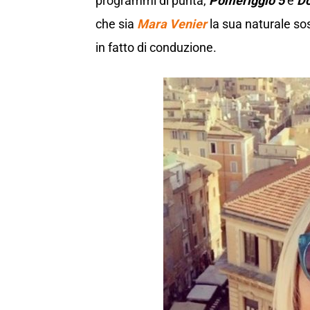
programmi di punta,
Pomeriggio 5
e
Do
che sia
Mara Venier
la sua naturale so
in fatto di conduzione.