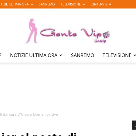
TIZIE ULTIMA ORA
SANREMO
TELEVISIONE
L’INTERVISTA
P
NOTIZIE ULTIMA ORA
SANREMO
TELEVISIONE
Gente
Vip
di Barbara D’Urso a Domenica Live