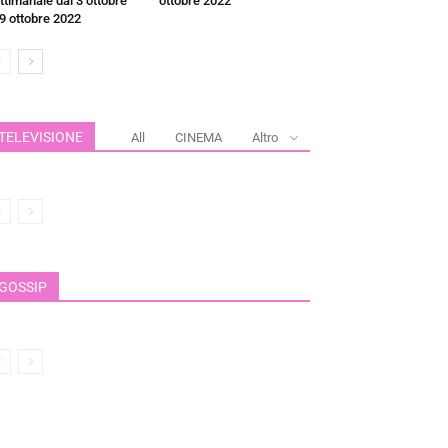
ttimanale dal 3 ottobre
ottobre 2022
 9 ottobre 2022
TELEVISIONE
All
CINEMA
Altro
GOSSIP