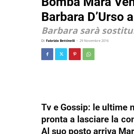
Bomba Mara Veni
Barbara D’Urso 
Barbara sarà sostitui
Di
Fabrizio Bettinelli
-
29 Novembre 2016
Tv e Gossip: le ultime 
pronta a lasciare la 
Al suo posto arriva Ma