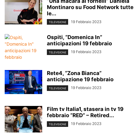
“Una macara ai fornelli” Daniela
Montinaro su Food Network tutte
le...
19 Febbraio 2023
TELEVISIONE
Ospiti, “Domenica In”
anticipazioni 19 febbraio
19 Febbraio 2023
TELEVISIONE
Rete4, “Zona Bianca”
anticipazione 19 febbraio
19 Febbraio 2023
TELEVISIONE
Film tv Italia1, stasera in tv 19
febbraio “RED” – Retired...
19 Febbraio 2023
TELEVISIONE