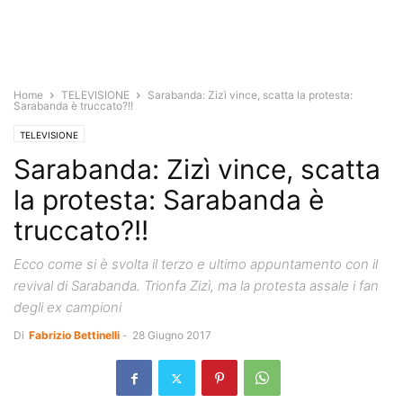
Home
TELEVISIONE
Sarabanda: Zizì vince, scatta la protesta:
Sarabanda è truccato?!!
TELEVISIONE
Sarabanda: Zizì vince, scatta
la protesta: Sarabanda è
truccato?!!
Ecco come si è svolta il terzo e ultimo appuntamento con il
revival di Sarabanda. Trionfa Zizì, ma la protesta assale i fan
degli ex campioni
Di
Fabrizio Bettinelli
-
28 Giugno 2017