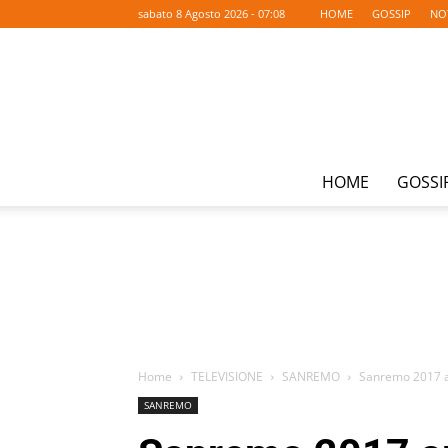
sabato 8 Agosto 2026 - 07:08
HOME
GOSSIP
NO
HOME
GOSSI
Home
TELEVISIONE
SANREMO
Sanremo 2017 ar
SANREMO