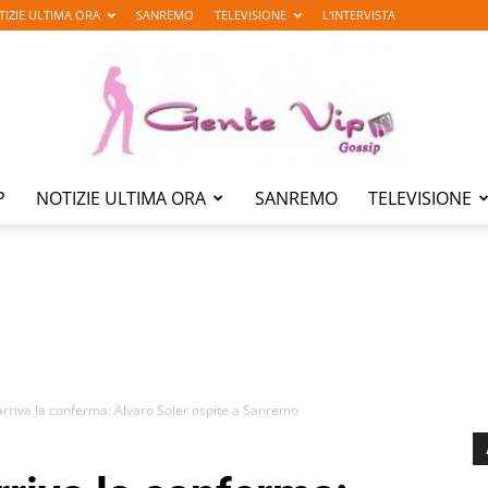
TIZIE ULTIMA ORA
SANREMO
TELEVISIONE
L’INTERVISTA
P
NOTIZIE ULTIMA ORA
SANREMO
TELEVISIONE
Gente
Vip
riva la conferma: Alvaro Soler ospite a Sanremo