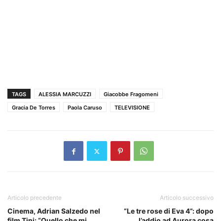
TAGS
ALESSIA MARCUZZI
Giacobbe Fragomeni
Gracia De Torres
Paola Caruso
TELEVISIONE
Articolo precedente
Articolo successivo
Cinema, Adrian Salzedo nel
“Le tre rose di Eva 4”: dopo
film Tini: “Quello che mi
l’addio ad Aurora cosa