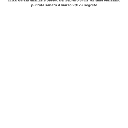
Chico Garcia fidanzata Severo del Segreto Silvia Toffanin Verissimo
puntata sabato 4 marzo 2017 Il segreto