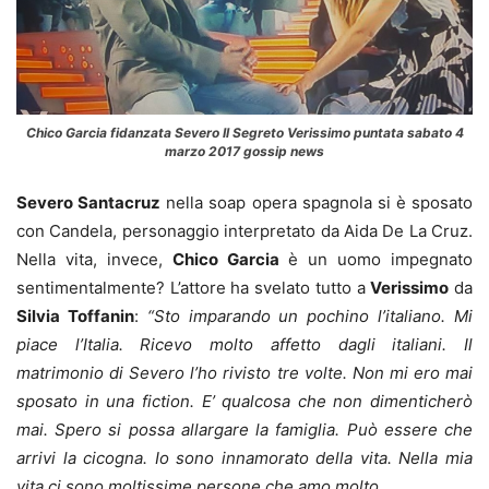
Chico Garcia fidanzata Severo Il Segreto Verissimo puntata sabato 4
marzo 2017 gossip news
Severo Santacruz
nella soap opera spagnola si è sposato
con Candela, personaggio interpretato da Aida De La Cruz.
Nella vita, invece,
Chico Garcia
è un uomo impegnato
sentimentalmente? L’attore ha svelato tutto a
Verissimo
da
Silvia Toffanin
:
“Sto imparando un pochino l’italiano. Mi
piace l’Italia. Ricevo molto affetto dagli italiani. Il
matrimonio di Severo l’ho rivisto tre volte. Non mi ero mai
sposato in una fiction. E’ qualcosa che non dimenticherò
mai. Spero si possa allargare la famiglia. Può essere che
arrivi la cicogna. Io sono innamorato della vita. Nella mia
vita ci sono moltissime persone che amo molto.