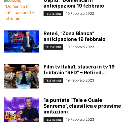
Ospiti, “Domenica In”
anticipazioni 19 febbraio
19 Febbraio 2023
TELEVISIONE
Rete4, “Zona Bianca”
anticipazione 19 febbraio
19 Febbraio 2023
TELEVISIONE
Film tv Italia1, stasera in tv 19
febbraio “RED” – Retired...
19 Febbraio 2023
TELEVISIONE
1a puntata “Tale e Quale
Sanremo”, classifica e prossime
imitazioni
19 Febbraio 2023
TELEVISIONE