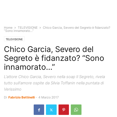
Home
TELEVISIONE
Chico Garcia, Severo del Segreto è fidanzato?
“Sono innamorato…”
TELEVISIONE
Chico Garcia, Severo del
Segreto è fidanzato? “Sono
innamorato…”
L'attore Chico Garcia, Severo nella soap Il Segreto, rivela
tutto sull'amore ospite da Silvia Toffanin nella puntata di
Verissimo
Di
Fabrizio Bettinelli
-
4 Marzo 2017