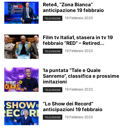
Rete4, “Zona Bianca”
anticipazione 19 febbraio
19 Febbraio 2023
TELEVISIONE
Film tv Italia1, stasera in tv 19
febbraio “RED” – Retired...
19 Febbraio 2023
TELEVISIONE
1a puntata “Tale e Quale
Sanremo”, classifica e prossime
imitazioni
19 Febbraio 2023
TELEVISIONE
“Lo Show dei Record”
anticipazioni 19 febbraio
19 Febbraio 2023
TELEVISIONE