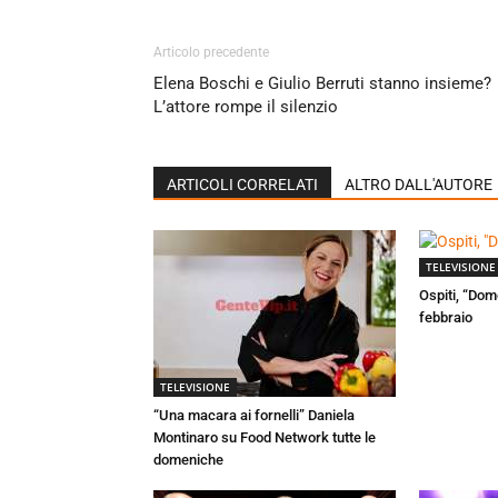
Articolo precedente
Elena Boschi e Giulio Berruti stanno insieme?
L’attore rompe il silenzio
ARTICOLI CORRELATI
ALTRO DALL'AUTORE
TELEVISIONE
Ospiti, “Dom
febbraio
TELEVISIONE
“Una macara ai fornelli” Daniela
Montinaro su Food Network tutte le
domeniche