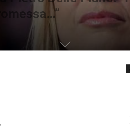
promessa…”
o