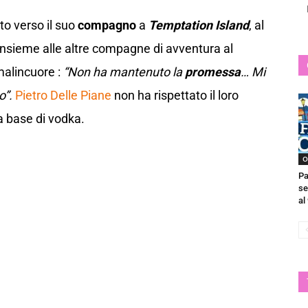
to verso il suo
compagno
a
Temptation Island
, al
insieme alle altre compagne di avventura al
malincuore :
“Non ha mantenuto la
promessa
… Mi
o”.
Pietro Delle Piane
non ha rispettato il loro
a base di vodka.
O
Pa
se
al