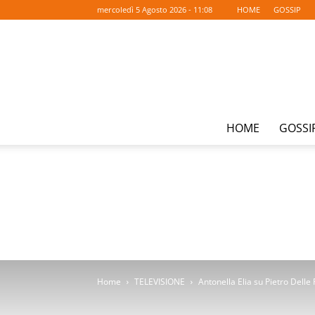
mercoledì 5 Agosto 2026 - 11:08
HOME
GOSSIP
HOME
GOSSI
Home
TELEVISIONE
Antonella Elia su Pietro Dell