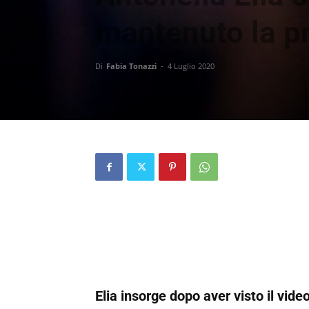
mantenuto la 
Di
Fabia Tonazzi
-
4 Luglio 2020
Elia insorge dopo aver visto il vide