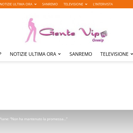
NOTIZIE ULTIMA ORA
SANREMO
TELEVISIONE
L’INTERVISTA
P
NOTIZIE ULTIMA ORA
SANREMO
TELEVISIONE
Gente
Vip
e Piane: “Non ha mantenuto la promessa…”