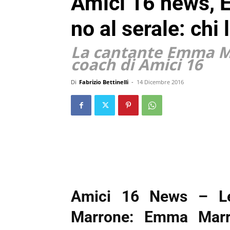
Amici 16 news, 
no al serale: chi 
La cantante Emma Ma
coach di Amici 16
Di
Fabrizio Bettinelli
-
14 Dicembre 2016
Amici 16 News – Le
Marrone: Emma Marr