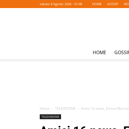
sabato 8 Agosto 2026 - 01:08
HOME
GOSSIP
NO
HOME
GOSSI
Home
TELEVISIONE
Amici 16 news, Emma Marrone d
TELEVISIONE