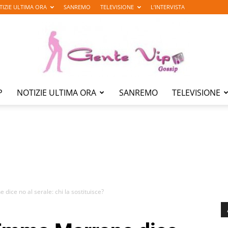
TIZIE ULTIMA ORA
SANREMO
TELEVISIONE
L’INTERVISTA
P
NOTIZIE ULTIMA ORA
SANREMO
TELEVISIONE
Gente
Vip
ice no al serale: chi la sostituisce?