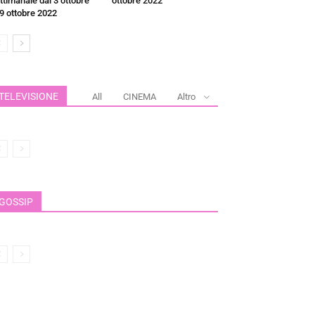
ttimanale dal 3 ottobre
ottobre 2022
 9 ottobre 2022
TELEVISIONE
All
CINEMA
Altro
GOSSIP