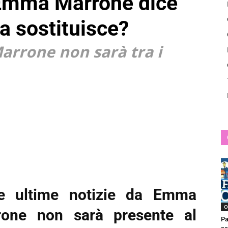
Emma Marrone dice
News
la sostituisce?
rrone non sarà tra i
 ultime notizie da Emma
O
one non sarà presente al
Pa