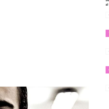
se
al