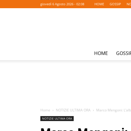
giovedì 6 Agosto 2026 - 02:08
HOME
GOSSIP
NO
HOME
GOSSI
Home
NOTIZIE ULTIMA ORA
Marco Mengoni: L’alb
NOTIZIE ULTIMA ORA