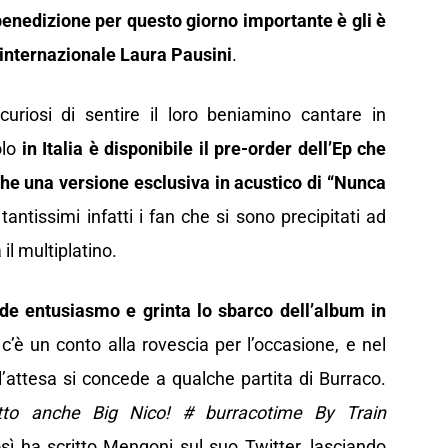
benedizione per questo giorno importante è gli è
 internazionale Laura Pausini
.
riosi di sentire il loro beniamino cantare in
olo
in Italia è disponibile il pre-order dell’Ep che
che una versione esclusiva in acustico di “Nunca
antissimi infatti i fan che si sono precipitati ad
il multiplatino.
e entusiasmo e grinta lo sbarco dell’album in
 c’è un conto alla rovescia per l’occasione, e nel
’attesa si concede a qualche partita di Burraco.
utto anche Big Nico! # burracotime By Train
osì ha scritto Mengoni sul suo Twitter, lasciando