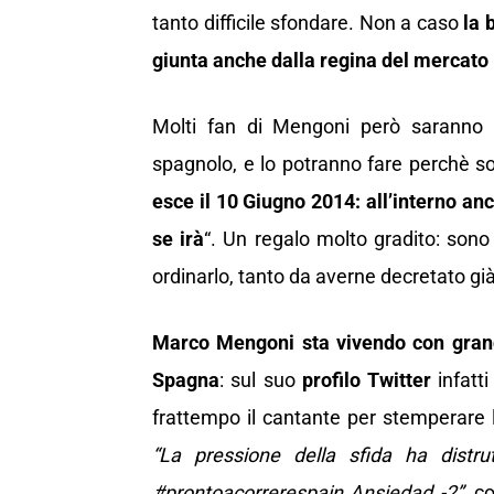
tanto difficile sfondare. Non a caso
la 
giunta anche dalla regina del mercato
Molti fan di Mengoni però saranno cu
spagnolo, e lo potranno fare perchè s
esce il 10 Giugno 2014:
all’interno an
se irà
“. Un regalo molto gradito: sono t
ordinarlo, tanto da averne decretato già 
Marco Mengoni sta vivendo con grand
Spagna
: sul suo
profilo Twitter
infatti
frattempo il cantante per stemperare l
“La pressione della sfida ha distr
#prontoacorrerespain Ansiedad -2”
, c