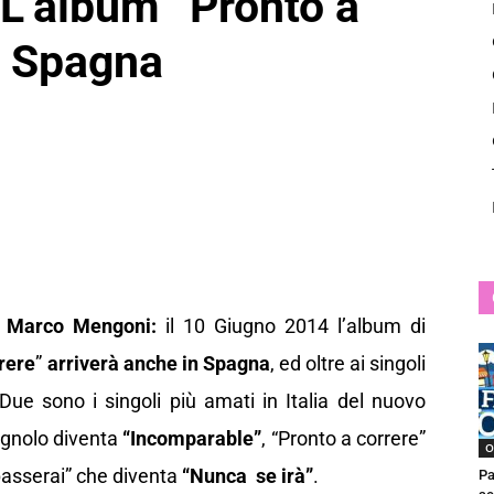
L’album “Pronto a
News
in Spagna
r
Marco Mengoni:
il 10 Giugno 2014 l’album di
rere
”
arriverà anche in Spagna
, ed oltre ai singoli
 Due sono i singoli più amati in Italia del nuovo
agnolo diventa
“Incomparable”
, “Pronto a correre”
O
asserai” che diventa
“Nunca se irà”
.
Pa