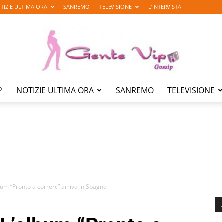
TIZIE ULTIMA ORA
SANREMO
TELEVISIONE
L’INTERVISTA
P
NOTIZIE ULTIMA ORA
SANREMO
TELEVISIONE
Gente
Vip
um “Pronto a correre” arriva in Spagna