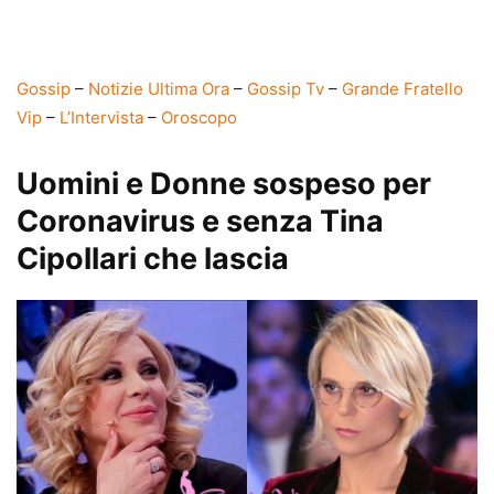
Gossip
–
Notizie Ultima Ora
–
Gossip Tv
–
Grande Fratello
Vip
–
L’Intervista
–
Oroscopo
Uomini e Donne sospeso per
Coronavirus e senza Tina
Cipollari che lascia