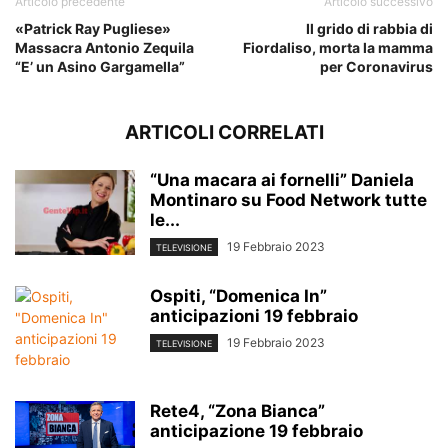
Articolo precedente
Articolo successivo
«Patrick Ray Pugliese»
Il grido di rabbia di
Massacra Antonio Zequila
Fiordaliso, morta la mamma
“E’ un Asino Gargamella”
per Coronavirus
ARTICOLI CORRELATI
“Una macara ai fornelli” Daniela
Montinaro su Food Network tutte
le...
19 Febbraio 2023
TELEVISIONE
Ospiti, “Domenica In”
anticipazioni 19 febbraio
19 Febbraio 2023
TELEVISIONE
Rete4, “Zona Bianca”
anticipazione 19 febbraio