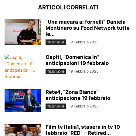
ARTICOLI CORRELATI
“Una macara ai fornelli” Daniela
Montinaro su Food Network tutte
le...
19 Febbraio 2023
TELEVISIONE
Ospiti, “Domenica In”
anticipazioni 19 febbraio
19 Febbraio 2023
TELEVISIONE
Rete4, “Zona Bianca”
anticipazione 19 febbraio
19 Febbraio 2023
TELEVISIONE
Film tv Italia1, stasera in tv 19
febbraio “RED” – Retired...