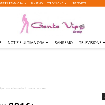
TIZIE ULTIMA ORA
SANREMO
TELEVISIONE
L’INTERVISTA
P
NOTIZIE ULTIMA ORA
SANREMO
TELEVISIONE
Gente
Vip
ipazioni e imitazioni ottava puntata