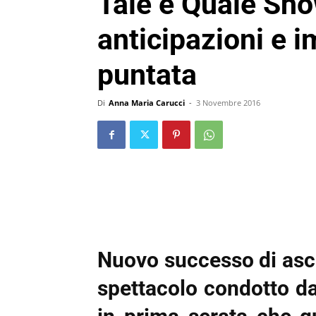
Tale e Quale Sh
anticipazioni e i
puntata
Di
Anna Maria Carucci
-
3 Novembre 2016
Nuovo successo di asco
spettacolo condotto da