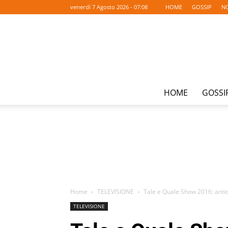
venerdì 7 Agosto 2026 - 07:08
HOME
GOSSIP
NO
HOME
GOSSI
Home
TELEVISIONE
Tale e Quale Show 2016: antic
TELEVISIONE