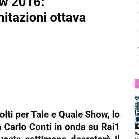
ow 2016:
News
mitazioni ottava
lti per Tale e Quale Show, lo
 Carlo Conti in onda su Rai1
O
Pa