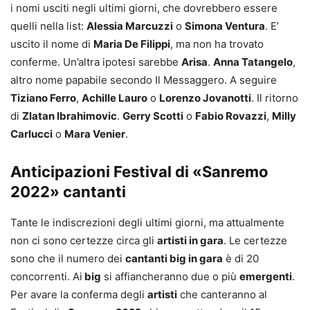
i nomi usciti negli ultimi giorni, che dovrebbero essere
quelli nella list:
Alessia Marcuzzi
o
Simona Ventura
. E’
uscito il nome di
Maria De Filippi
, ma non ha trovato
conferme. Un’altra ipotesi sarebbe
Arisa
.
Anna Tatangelo
,
altro nome papabile secondo Il Messaggero. A seguire
Tiziano Ferro
,
Achille Lauro
o
Lorenzo Jovanotti
. Il ritorno
di
Zlatan Ibrahimovic
.
Gerry Scotti
o
Fabio Rovazzi
,
Milly
Carlucci
o
Mara Venier
.
Anticipazioni Festival di «Sanremo
2022» cantanti
Tante le indiscrezioni degli ultimi giorni, ma attualmente
non ci sono certezze circa gli
artisti in gara
. Le certezze
sono che il numero dei
cantanti big in gara
è di 20
concorrenti. Ai
big
si affiancheranno due o più
emergenti
.
Per avare la conferma degli
artisti
che canteranno al