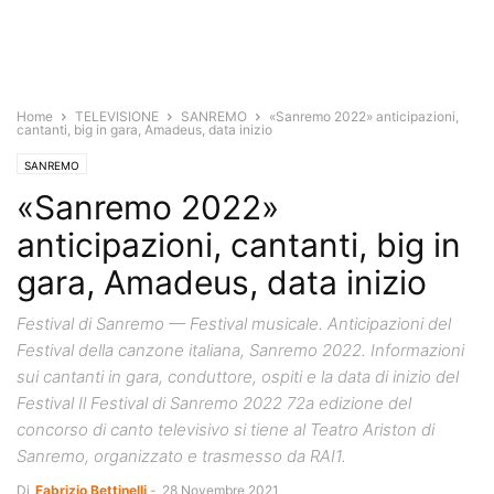
Home
TELEVISIONE
SANREMO
«Sanremo 2022» anticipazioni,
cantanti, big in gara, Amadeus, data inizio
SANREMO
«Sanremo 2022»
anticipazioni, cantanti, big in
gara, Amadeus, data inizio
Festival di Sanremo — Festival musicale. Anticipazioni del
Festival della canzone italiana, Sanremo 2022. Informazioni
sui cantanti in gara, conduttore, ospiti e la data di inizio del
Festival Il Festival di Sanremo 2022 72a edizione del
concorso di canto televisivo si tiene al Teatro Ariston di
Sanremo, organizzato e trasmesso da RAI1.
Di
Fabrizio Bettinelli
-
28 Novembre 2021