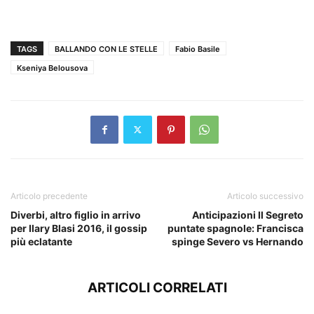
TAGS
BALLANDO CON LE STELLE
Fabio Basile
Kseniya Belousova
Articolo precedente
Articolo successivo
Diverbi, altro figlio in arrivo
Anticipazioni Il Segreto
per Ilary Blasi 2016, il gossip
puntate spagnole: Francisca
più eclatante
spinge Severo vs Hernando
ARTICOLI CORRELATI