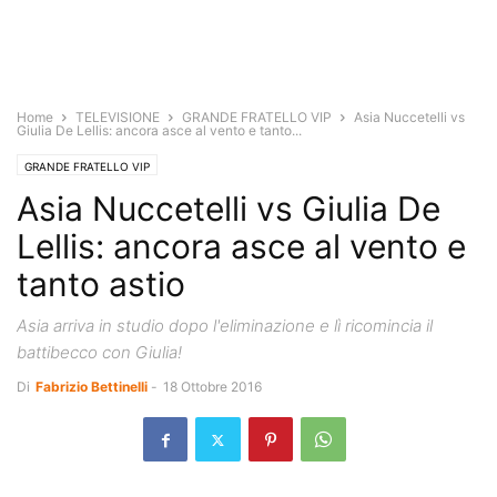
Home
TELEVISIONE
GRANDE FRATELLO VIP
Asia Nuccetelli vs
Giulia De Lellis: ancora asce al vento e tanto...
GRANDE FRATELLO VIP
Asia Nuccetelli vs Giulia De
Lellis: ancora asce al vento e
tanto astio
Asia arriva in studio dopo l'eliminazione e lì ricomincia il
battibecco con Giulia!
Di
Fabrizio Bettinelli
-
18 Ottobre 2016