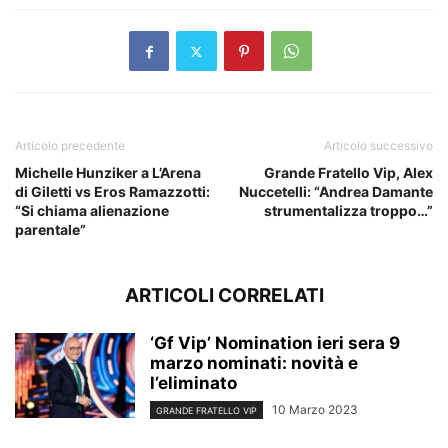
Articolo precedente
Articolo successivo
Michelle Hunziker a L’Arena
Grande Fratello Vip, Alex
di Giletti vs Eros Ramazzotti:
Nuccetelli: “Andrea Damante
“Si chiama alienazione
strumentalizza troppo…”
parentale”
ARTICOLI CORRELATI
‘Gf Vip’ Nomination ieri sera 9
marzo nominati: novità e
l’eliminato
10 Marzo 2023
GRANDE FRATELLO VIP