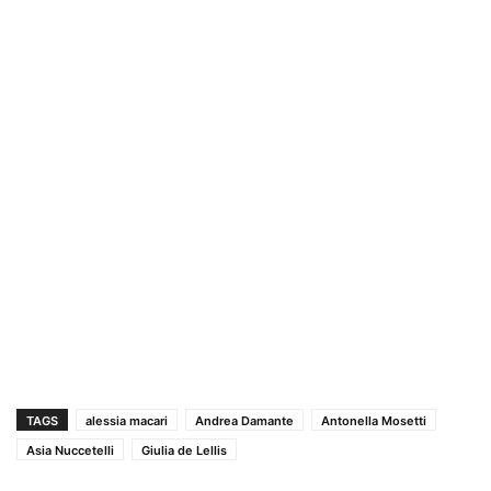
TAGS
alessia macari
Andrea Damante
Antonella Mosetti
Asia Nuccetelli
Giulia de Lellis