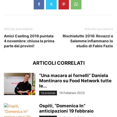
Articolo precedente
Articolo successivo
Amici Casting 2016 puntata
Rischiatutto 2016: Rovazzi e
4 novembre: chiusa la prima
Salemme infiammano lo
parte dei provini!
studio di Fabio Fazio
ARTICOLI CORRELATI
“Una macara ai fornelli” Daniela
Montinaro su Food Network tutte
le...
19 Febbraio 2023
TELEVISIONE
Ospiti, “Domenica In”
anticipazioni 19 febbraio