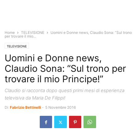
Home
TELEVISIONE
Uomini e Donne news, Claudio Sona: “Sul trono
per trovare il mio...
TELEVISIONE
Uomini e Donne news,
Claudio Sona: “Sul trono per
trovare il mio Principe!”
Claudio si racconta dopo questi primi mesi di esperienza
televisiva da Maria De Filippi!
Di
Fabrizio Bettinelli
-
5 Novembre 2016