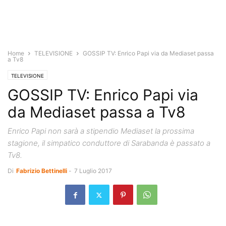
Home
TELEVISIONE
GOSSIP TV: Enrico Papi via da Mediaset passa
a Tv8
TELEVISIONE
GOSSIP TV: Enrico Papi via
da Mediaset passa a Tv8
Enrico Papi non sarà a stipendio Mediaset la prossima
stagione, il simpatico conduttore di Sarabanda è passato a
Tv8.
Di
Fabrizio Bettinelli
-
7 Luglio 2017