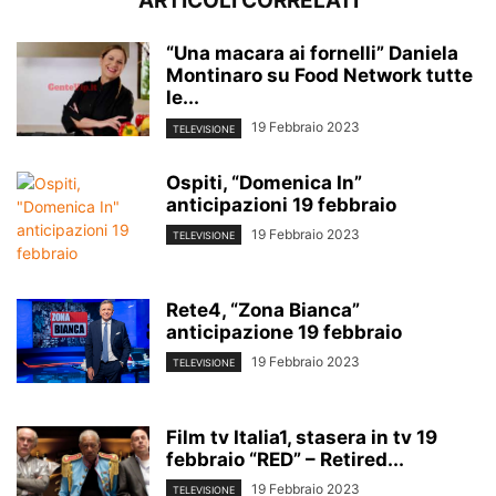
ARTICOLI CORRELATI
“Una macara ai fornelli” Daniela
Montinaro su Food Network tutte
le...
19 Febbraio 2023
TELEVISIONE
Ospiti, “Domenica In”
anticipazioni 19 febbraio
19 Febbraio 2023
TELEVISIONE
Rete4, “Zona Bianca”
anticipazione 19 febbraio
19 Febbraio 2023
TELEVISIONE
Film tv Italia1, stasera in tv 19
febbraio “RED” – Retired...
19 Febbraio 2023
TELEVISIONE