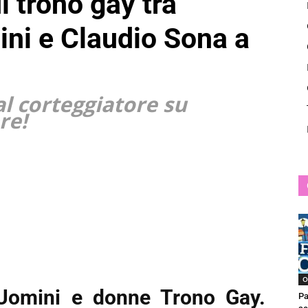
l trono gay tra
News
ni e Claudio Sona a
al corteggiatore su
re!
O
Uomini e donne Trono Gay.
Pa