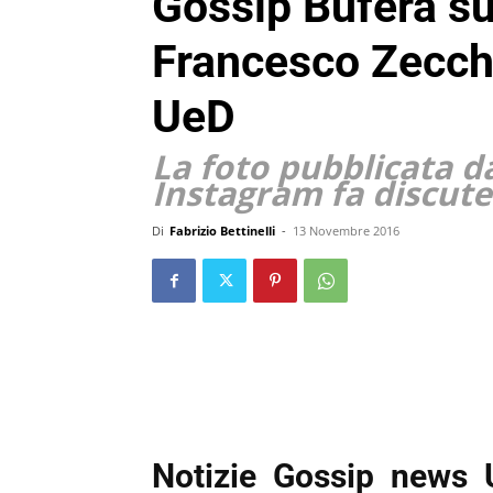
Gossip Bufera su
Francesco Zecchi
UeD
La foto pubblicata d
Instagram fa discute
Di
Fabrizio Bettinelli
-
13 Novembre 2016
Notizie Gossip news 