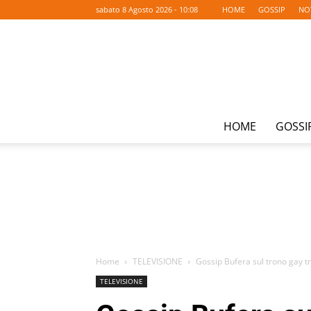
sabato 8 Agosto 2026 - 10:08
HOME
GOSSIP
NO
HOME
GOSSI
Home
TELEVISIONE
Gossip Bufera sul trono gay tr
TELEVISIONE