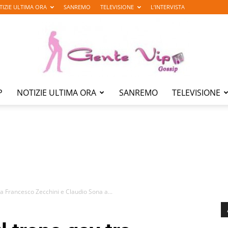
TIZIE ULTIMA ORA
SANREMO
TELEVISIONE
L’INTERVISTA
P
NOTIZIE ULTIMA ORA
SANREMO
TELEVISIONE
Gente
Vip
a Francesco Zecchini e Claudio Sona a...