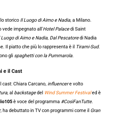
lo storico
Il Luogo di Aimo e Nadia
, a Milano.
lo vede impegnato all’
Hotel Palace
di Saint
l Luogo di Aimo e Nadia
,
Dal Pescatore
di Nadia
e. Il piatto che più lo rappresenta è il
Tirami-Sud.
ono gli
spaghetti con la Pummarola.
i e il Cast
il cast: Chiara Carcano,
influencer
e volto
ura
, al
backstage
del
Wind Summer Festival
ed è
io105
è voce del programma
#CosìFanTutte
.
r
, ha debuttato in TV con programmi come il
Gran