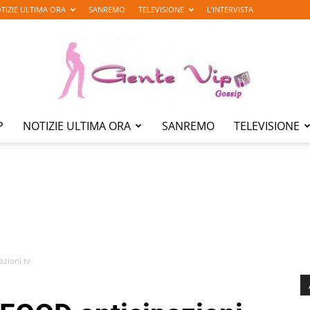
TIZIE ULTIMA ORA
SANREMO
TELEVISIONE
L’INTERVISTA
P
NOTIZIE ULTIMA ORA
SANREMO
TELEVISIONE
Gente
Vip
zioni tv