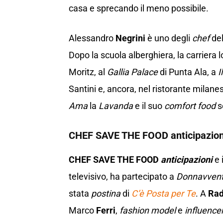
casa e sprecando il meno possibile.
Alessandro
Negrini
è uno degli
chef
del
Dopo la scuola alberghiera, la carriera 
Moritz, al
Gallia Palace
di Punta Ala, a
I
Santini e, ancora, nel ristorante milanes
Ama
la
Lavanda
e il suo
comfort food
s
CHEF SAVE THE FOOD
anticipazion
CHEF SAVE THE FOOD
anticipazioni
e 
televisivo, ha partecipato a
Donnavvent
stata
postina
di
C’è Posta per Te
. A
Rad
Marco
Ferri
,
fashion model
e
influence