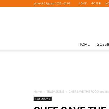
giovedì 6 Agosto 2026 - 01:08
HOME
GOSSIP
NO
HOME
GOSSI
Home
TELEVISIONE
CHEF SAVE THE FOOD anticipa
TELEVISIONE