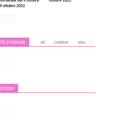
ttimanale dal 3 ottobre
ottobre 2022
 9 ottobre 2022
TELEVISIONE
All
CINEMA
Altro
GOSSIP