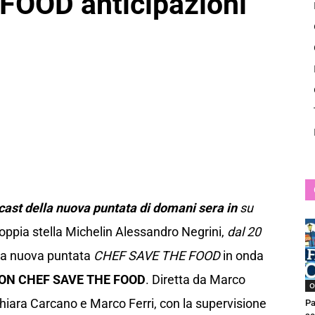
OOD anticipazioni
News
 cast della nuova puntata di domani sera in
su
doppia stella Michelin Alessandro Negrini,
dal 20
lla nuova puntata
CHEF SAVE THE FOOD
in onda
ON CHEF SAVE THE FOOD
. Diretta da Marco
O
iara Carcano e Marco Ferri, con la supervisione
Pa