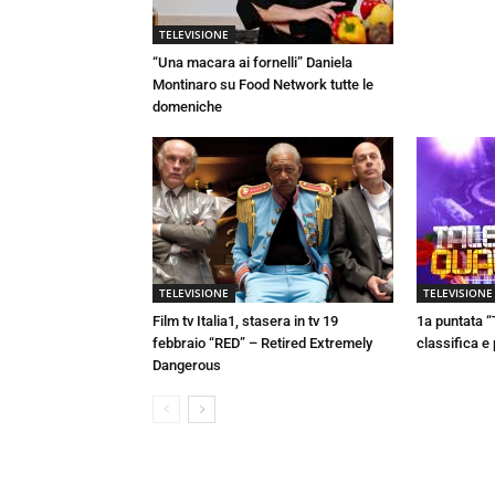
TELEVISIONE
“Una macara ai fornelli” Daniela
Montinaro su Food Network tutte le
domeniche
TELEVISIONE
TELEVISIONE
Film tv Italia1, stasera in tv 19
1a puntata “
febbraio “RED” – Retired Extremely
classifica e
Dangerous