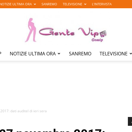
NOTIZIE ULTIMA ORA
SANREMO
TELEVISIONE
L’INTERVISTA
P
NOTIZIE ULTIMA ORA
SANREMO
TELEVISIONE
Gente
Vip
017: dati auditel di ieri sera