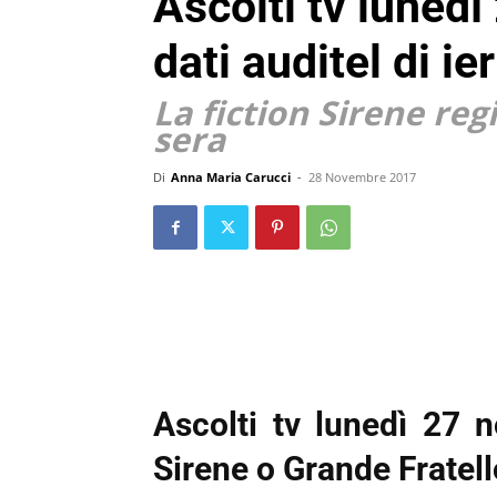
Ascolti tv luned
dati auditel di ie
La fiction Sirene reg
sera
Di
Anna Maria Carucci
-
28 Novembre 2017
Ascolti tv lunedì 27 
Sirene o Grande Fratell