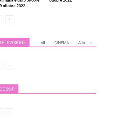
ttimanale dal 3 ottobre
ottobre 2022
 9 ottobre 2022
TELEVISIONE
All
CINEMA
Altro
GOSSIP