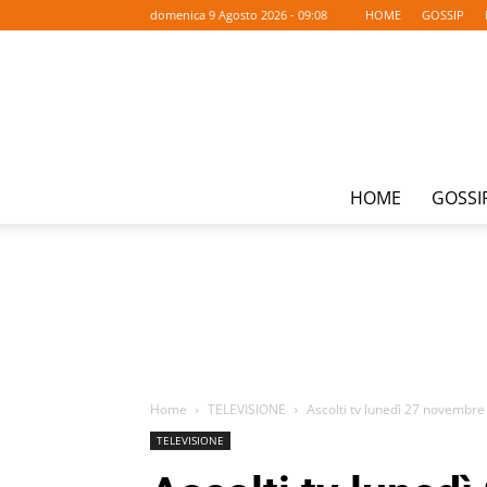
domenica 9 Agosto 2026 - 09:08
HOME
GOSSIP
HOME
GOSSI
Home
TELEVISIONE
Ascolti tv lunedì 27 novembre 2
TELEVISIONE