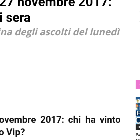
ì 27 novembre 2017:
News
ri sera
ina degli ascolti del lunedì
novembre 2017: chi ha vinto
O
o Vip?
Pa