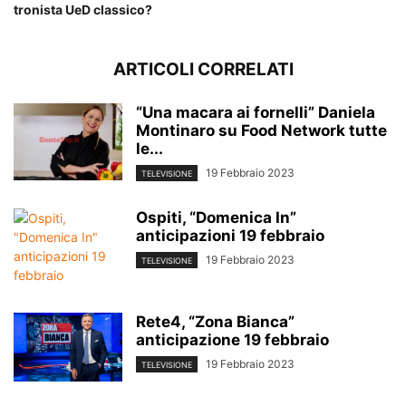
tronista UeD classico?
ARTICOLI CORRELATI
“Una macara ai fornelli” Daniela
Montinaro su Food Network tutte
le...
19 Febbraio 2023
TELEVISIONE
Ospiti, “Domenica In”
anticipazioni 19 febbraio
19 Febbraio 2023
TELEVISIONE
Rete4, “Zona Bianca”
anticipazione 19 febbraio
19 Febbraio 2023
TELEVISIONE