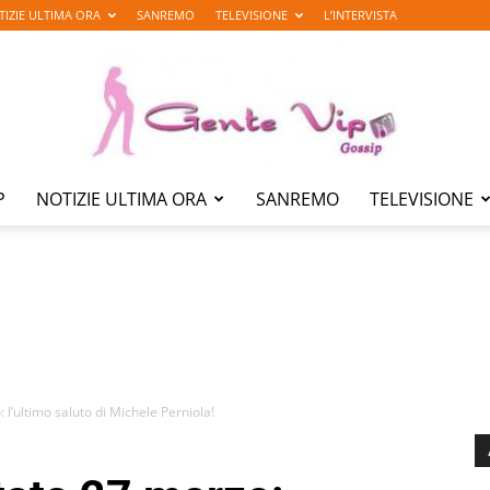
TIZIE ULTIMA ORA
SANREMO
TELEVISIONE
L’INTERVISTA
P
NOTIZIE ULTIMA ORA
SANREMO
TELEVISIONE
Gente
Vip
l’ultimo saluto di Michele Perniola!