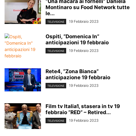
“Una macara ai fornelli” Daniela
Montinaro su Food Network tutte
le...
19 Febbraio 2023
TELEVISIONE
Ospiti, “Domenica In”
anticipazioni 19 febbraio
19 Febbraio 2023
TELEVISIONE
Rete4, “Zona Bianca”
anticipazione 19 febbraio
19 Febbraio 2023
TELEVISIONE
Film tv Italia1, stasera in tv 19
febbraio “RED” – Retired...
19 Febbraio 2023
TELEVISIONE