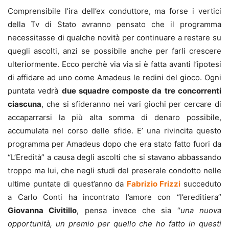
Comprensibile l’ira dell’ex conduttore, ma forse i vertici
della Tv di Stato avranno pensato che il programma
necessitasse di qualche novità per continuare a restare su
quegli ascolti, anzi se possibile anche per farli crescere
ulteriormente. Ecco perchè via via si è fatta avanti l’ipotesi
di affidare ad uno come Amadeus le redini del gioco. Ogni
puntata vedrà
due squadre composte da tre concorrenti
ciascuna
, che si sfideranno nei vari giochi per cercare di
accaparrarsi la più alta somma di denaro possibile,
accumulata nel corso delle sfide. E’ una rivincita questo
programma per Amadeus dopo che era stato fatto fuori da
“L’Eredità” a causa degli ascolti che si stavano abbassando
troppo ma lui, che negli studi del preserale condotto nelle
ultime puntate di quest’anno da
Fabrizio Frizzi
succeduto
a Carlo Conti ha incontrato l’amore con “l’ereditiera”
Giovanna Civitillo
, pensa invece che sia “
una nuova
opportunità, un premio per quello che ho fatto in questi