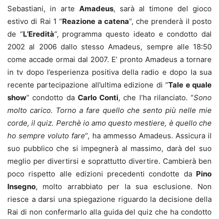
Sebastiani, in arte
Amadeus
, sarà al timone del gioco
estivo di Rai 1 “
Reazione a catena
“, che prenderà il posto
de “
L’Eredità
“, programma questo ideato e condotto dal
2002 al 2006 dallo stesso Amadeus, sempre alle 18:50
come accade ormai dal 2007. E’ pronto Amadeus a tornare
in tv dopo l’esperienza positiva della radio e dopo la sua
recente partecipazione all’ultima edizione di “
Tale e quale
show
” condotto da
Carlo Conti
, che l’ha rilanciato. “
Sono
molto carico. Torno a fare quello che sento più nelle mie
corde, il quiz. Perchè io amo questo mestiere, è quello che
ho sempre voluto fare
“, ha ammesso Amadeus. Assicura il
suo pubblico che si impegnerà al massimo, darà del suo
meglio per divertirsi e soprattutto divertire. Cambierà ben
poco rispetto alle edizioni precedenti condotte da
Pino
Insegno
, molto arrabbiato per la sua esclusione. Non
riesce a darsi una spiegazione riguardo la decisione della
Rai di non confermarlo alla guida del quiz che ha condotto