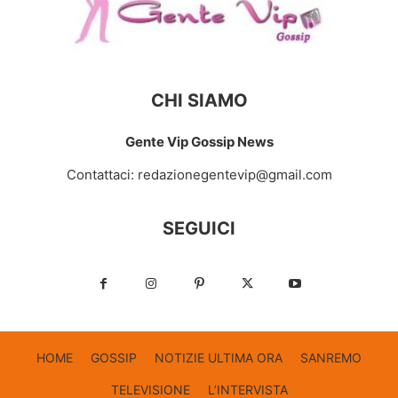
CHI SIAMO
Gente Vip Gossip News
Contattaci:
redazionegentevip@gmail.com
SEGUICI
HOME
GOSSIP
NOTIZIE ULTIMA ORA
SANREMO
TELEVISIONE
L’INTERVISTA