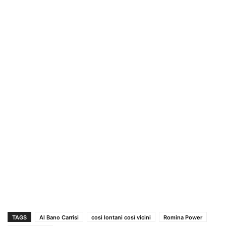
TAGS
Al Bano Carrisi
così lontani così vicini
Romina Power